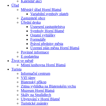
Kalendář akcí
Úřad
Městský úřad Horní Blatná
Variabilní symboly plateb
Zastupitelé obce
Úřední deska
Usnesení zastupitelstva
Symboly Horní Blatné
Ostatní vyhlášky
Formuláře
Právní předpisy města
Územní plán města Horní Blatná
Povinné informace
E-podatelna
Život ve městě
Místní knihovna Horní Blatná
Turista
Informační centrum
Vlčí jámy
Blatenský příkop
Zitina vyhlídka na Blatenském vrchu
Muzeum Horní Blatná
Skály na Strašidlech
Ubytování v Horní Blatné
Turistické známky