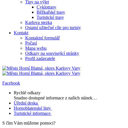
Tipy na výlet
Cyklotrasy
Běžkařské trasy
Turistické trasy
Karlova stezka
Ostatní užitečné cíle pro turisty
Kontakt
Kontaktní formulář
Počasí
Mapa webu
Odkazy na související stránky
Profil zadavatele
Facebook
Rychlé odkazy
Snadno dostupné informace z našich stánek…
Úřední deska
Hornoblatenské listy
Turistické informace
S čím Vám můžeme pomoci?