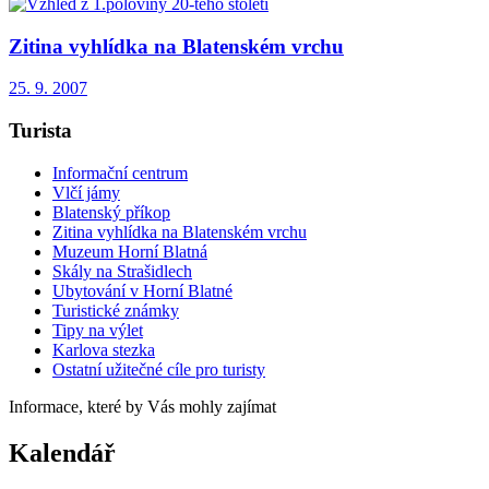
Zitina vyhlídka na Blatenském vrchu
25. 9. 2007
Turista
Informační centrum
Vlčí jámy
Blatenský příkop
Zitina vyhlídka na Blatenském vrchu
Muzeum Horní Blatná
Skály na Strašidlech
Ubytování v Horní Blatné
Turistické známky
Tipy na výlet
Karlova stezka
Ostatní užitečné cíle pro turisty
Informace, které by Vás mohly zajímat
Kalendář