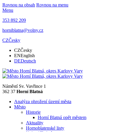
Rovnou na obsah
Rovnou na menu
Menu
353 892 209
horniblatna@volny.cz
CZ
Česky
CZ
Česky
EN
English
DE
Deutsch
Náměstí Sv. Vavřince 1
362 37
Horní Blatná
Analýza ohrožení území města
Město
Historie
Horní Blatná opět městem
Aktuality
Hornoblatenské listy