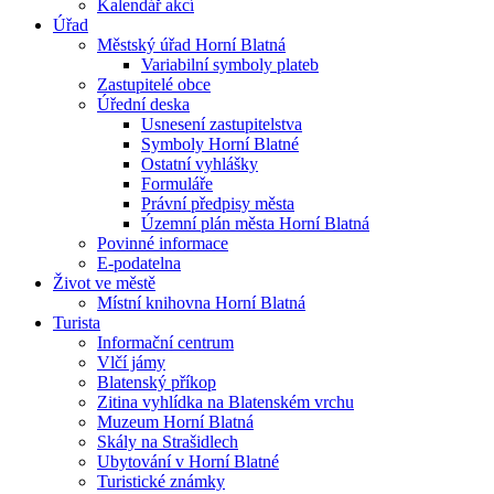
Kalendář akcí
Úřad
Městský úřad Horní Blatná
Variabilní symboly plateb
Zastupitelé obce
Úřední deska
Usnesení zastupitelstva
Symboly Horní Blatné
Ostatní vyhlášky
Formuláře
Právní předpisy města
Územní plán města Horní Blatná
Povinné informace
E-podatelna
Život ve městě
Místní knihovna Horní Blatná
Turista
Informační centrum
Vlčí jámy
Blatenský příkop
Zitina vyhlídka na Blatenském vrchu
Muzeum Horní Blatná
Skály na Strašidlech
Ubytování v Horní Blatné
Turistické známky