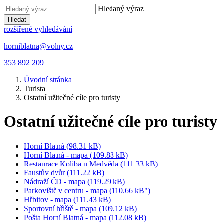
Hledaný výraz
Hledat
rozšířené vyhledávání
horniblatna@volny.cz
353 892 209
Úvodní stránka
Turista
Ostatní užitečné cíle pro turisty
Ostatní užitečné cíle pro turisty
Horní Blatná (98.31 kB)
Horní Blatná - mapa (109.88 kB)
Restaurace Koliba u Medvěda (111.33 kB)
Faustův dvůr (111.22 kB)
Nádraží ČD - mapa (119.29 kB)
Parkoviště v centru - mapa (110.66 kB")
Hřbitov - mapa (111.43 kB)
Sportovní hřiště - mapa (109.12 kB)
Pošta Horní Blatná - mapa (112.08 kB)