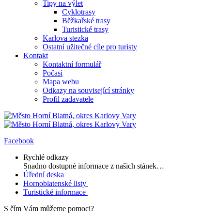
Tipy na výlet
Cyklotrasy
Běžkařské trasy
Turistické trasy
Karlova stezka
Ostatní užitečné cíle pro turisty
Kontakt
Kontaktní formulář
Počasí
Mapa webu
Odkazy na související stránky
Profil zadavatele
Facebook
Rychlé odkazy
Snadno dostupné informace z našich stánek…
Úřední deska
Hornoblatenské listy
Turistické informace
S čím Vám můžeme pomoci?