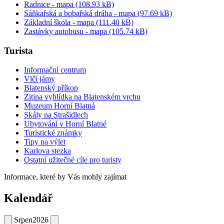
Radnice - mapa (108.93 kB)
Sáňkařská a bobařská dráha - mapa (97.69 kB)
Základní škola - mapa (111.40 kB)
Zastávky autobusu - mapa (105.74 kB)
Turista
Informační centrum
Vlčí jámy
Blatenský příkop
Zitina vyhlídka na Blatenském vrchu
Muzeum Horní Blatná
Skály na Strašidlech
Ubytování v Horní Blatné
Turistické známky
Tipy na výlet
Karlova stezka
Ostatní užitečné cíle pro turisty
Informace, které by Vás mohly zajímat
Kalendář
Srpen
2026