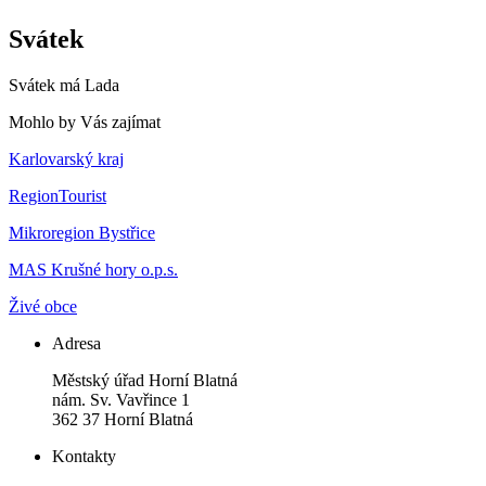
Svátek
Svátek má
Lada
Mohlo by Vás zajímat
Karlovarský kraj
RegionTourist
Mikroregion Bystřice
MAS Krušné hory o.p.s.
Živé obce
Adresa
Městský úřad Horní Blatná
nám. Sv. Vavřince 1
362 37 Horní Blatná
Kontakty