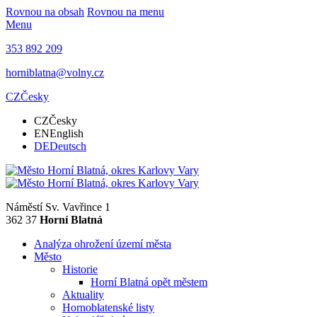
Rovnou na obsah
Rovnou na menu
Menu
353 892 209
horniblatna@volny.cz
CZ
Česky
CZ
Česky
EN
English
DE
Deutsch
Náměstí Sv. Vavřince 1
362 37
Horní Blatná
Analýza ohrožení území města
Město
Historie
Horní Blatná opět městem
Aktuality
Hornoblatenské listy