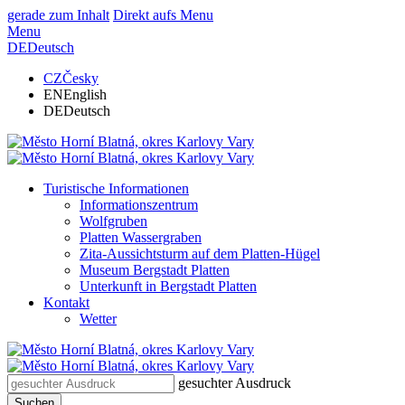
gerade zum Inhalt
Direkt aufs Menu
Menu
DE
Deutsch
CZ
Česky
EN
English
DE
Deutsch
Turistische Informationen
Informationszentrum
Wolfgruben
Platten Wassergraben
Zita-Aussichtsturm auf dem Platten-Hügel
Museum Bergstadt Platten
Unterkunft in Bergstadt Platten
Kontakt
Wetter
gesuchter Ausdruck
Suchen