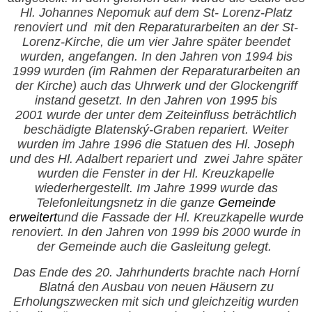
Hl. Johannes Nepomuk auf dem St- Lorenz-Platz
renoviert und
mit den Reparaturarbeiten an der St-
Lorenz-Kirche, die um vier Jahre später beendet
wurden, angefangen. In den Jahren von 1994 bis
1999 wurden (im Rahmen der Reparaturarbeiten an
der Kirche) auch das Uhrwerk und der Glockengriff
instand gesetzt. In den Jahren von 1995 bis
2001 wurde der unter dem Zeiteinfluss beträchtlich
beschädigte Blatenský-Graben repariert. Weiter
wurden im Jahre 1996 die Statuen des Hl. Joseph
und des Hl. Adalbert repariert und
zwei Jahre später
wurden die Fenster in der Hl. Kreuzkapelle
wiederhergestellt. Im Jahre 1999 wurde das
Telefonleitungsnetz in die ganze
Gemeinde
erweitert
und die Fassade der Hl. Kreuzkapelle wurde
renoviert. In den Jahren von 1999 bis 2000 wurde in
der Gemeinde auch die Gasleitung gelegt.
Das Ende des
20. Jahrhunderts brachte nach Horní
Blatná den Ausbau von neuen Häusern zu
Erholungszwecken mit sich und gleichzeitig wurden