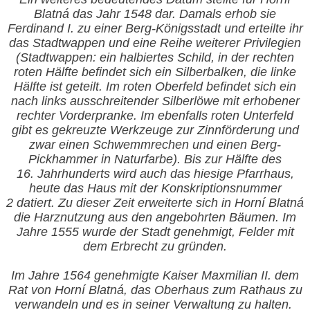
Blatná das Jahr 1548 dar. Damals erhob sie
Ferdinand I. zu einer Berg-Königsstadt und erteilte ihr
das Stadtwappen und eine Reihe weiterer Privilegien
(Stadtwappen: ein halbiertes Schild, in der rechten
roten Hälfte befindet sich ein Silberbalken, die linke
Hälfte ist geteilt. Im roten Oberfeld befindet sich ein
nach links ausschreitender Silberlöwe mit erhobener
rechter Vorderpranke. Im ebenfalls roten Unterfeld
gibt es gekreuzte Werkzeuge zur Zinnförderung und
zwar einen Schwemmrechen und einen Berg-
Pickhammer in Naturfarbe). Bis zur Hälfte des
16. Jahrhunderts wird auch das hiesige Pfarrhaus,
heute das Haus mit der Konskriptionsnummer
2 datiert. Zu dieser Zeit erweiterte sich in Horní Blatná
die Harznutzung aus den angebohrten Bäumen. Im
Jahre 1555 wurde der Stadt genehmigt, Felder mit
dem Erbrecht zu gründen.
Im Jahre
1564 genehmigte Kaiser Maxmilian II. dem
Rat von Horní Blatná, das Oberhaus zum Rathaus zu
verwandeln und es in seiner Verwaltung zu halten.