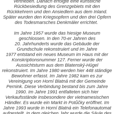
vertrieben. Danach erfolgte eine künstliche
Rückbesiedlung des Grenzgebiets mit den
Rückkehrern und den Ansiedlern aus dem Inland.
Später wurden den Kriegsopfern und den drei Opfern
des Todesmarsches Denkmäler errichtet.
Im Jahre
1957 wurde das hiesige Museum
geschlossen. In den 70-er Jahren des
20. Jahrhunderts wurde das Gebäude der
Grundschule rekonstruiert und im Jahre
1977 entstand ein neues Museum im Haus mit der
Konskriptionsnummer 127. Ferner wurde der
Aussichtsturm aus dem Blatenský-Hügel
rekonstruiert. Im Jahre 1980 werden hier 448 ständige
Bewohner erfasst. Im Jahre 1982 kam es zur
Vereinigung von Horní Blatná mit der Gemeinde
Pernink. Diese Verbindung bestand bis zum Jahre
1990. Im Jahre 1991 entfalteten sich hier
Verkaufsstände insbesondere der vietnamesischen
Händler. Es wurde ein Markt in Potůčky eröffnet. Im
Jahre 1993 wurde in Horní Blatná ein Telefonautomat
aufgestellt. In dem gleichen Jahr wurde die Säule des