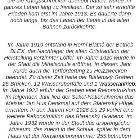
die die Kriegsschrecken überlebt hatten, wurde ihr
ganzes Leben lang zu Invaliden. Der so sehr erhoffte
Frieden kam erst im Jahre 1918. Es dauerte dann
noch lange, bis das Leben der Leute in die alten
Bahnen zurückkehrte.
Im Jahre
1919 entstand in Horní Blatná der Betrieb
BLEX, der Nachfolger der alten Ortstradition der
Herstellung verzinnter Löffel. Im Jahre 1920 wurde in
der Stadt die Mittelschule eröffnet. In diesem Jahr
wurde auch die Torfförderung zu Heizzwecken
beendet. Zu dieser Zeit hatte der Blatenský-Graben
25 Brücken, 12 Wasserüberfälle und 1
Wasserantrieb
.
Im Jahre 1922 erfuhr der Graben eine Rekonstruktion.
Im folgenden Jahr ließ der Sokol-Nationalverein das
Meister Jan Hus Denkmal auf dem Blatenský Hügel
errichten. In den Jahren von 1926 bis 29 verlief eine
weitere Rekonstruktion des Blatenský-Grabens. Im
Jahre 1932 wurde in der Stadt das ursprüngliche
Museum, das zuerst in der Schule, später in dem
Haus mit der Konskriptionsnummer 255 betrieben