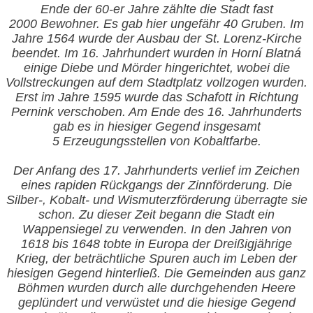
Ende der 60-er Jahre zählte die Stadt fast
2000 Bewohner. Es gab hier ungefähr 40 Gruben. Im
Jahre 1564 wurde der Ausbau der St. Lorenz-Kirche
beendet. Im 16. Jahrhundert wurden in Horní Blatná
einige Diebe und Mörder hingerichtet, wobei die
Vollstreckungen auf dem Stadtplatz vollzogen wurden.
Erst im Jahre 1595 wurde das Schafott in Richtung
Pernink verschoben. Am Ende des 16. Jahrhunderts
gab es in hiesiger Gegend insgesamt
5 Erzeugungsstellen von Kobaltfarbe.
Der Anfang des
17. Jahrhunderts verlief im Zeichen
eines rapiden Rückgangs der Zinnförderung. Die
Silber-, Kobalt- und Wismuterzförderung überragte sie
schon. Zu dieser Zeit begann die Stadt ein
Wappensiegel zu verwenden. In den Jahren von
1618 bis 1648 tobte in Europa der Dreißigjährige
Krieg, der beträchtliche Spuren auch im Leben der
hiesigen Gegend hinterließ. Die Gemeinden aus ganz
Böhmen wurden durch alle durchgehenden Heere
geplündert und verwüstet und die hiesige Gegend