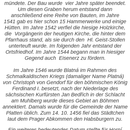
mündete. Der Bau wurde
vier Jahre später beendet.
Um diesen Graben herum entstand dann
anschließend eine Reihe von Bauten, im Jahre
1541 gab es hier schon 15 Hammerwerke und einige
Hütten. Im Jahre 1542 verfiel die hiesige Holzkirche,
die
Vorgängerin der heutigen Kirche, die hinter dem
Pfarrhaus stand, als sie durch den
Hl. Geist-Stollen
unterteuft wurde. Im folgenden Jahr entstand der
Ortsfriedhof. Im Jahre 1544 begann man in hiesiger
Gegend auch
Eisenerz zu fördern.
Im Jahre
1546 wurde Blatná im Rahmen des
Schmalkaldischen Kriegs (damaliger Name Platná)
von Christoph von Gendorf für den böhmischen König
Ferdinand I. besetzt, nach der Niederlage des
sächsischen Kurfürsten Jan Bedřich in der Schlacht
am Muhlberg wurde dieses Gebiet an Böhmen
annektiert. Damals wurde für die Gemeinde der Name
Platten üblich. Zum 14. 10. 1456 fiel das Städtchen
laut dem Prager Abkommen den Habsburgern zu.
Ein weiteres bedeutendes Datum stellte für Horní