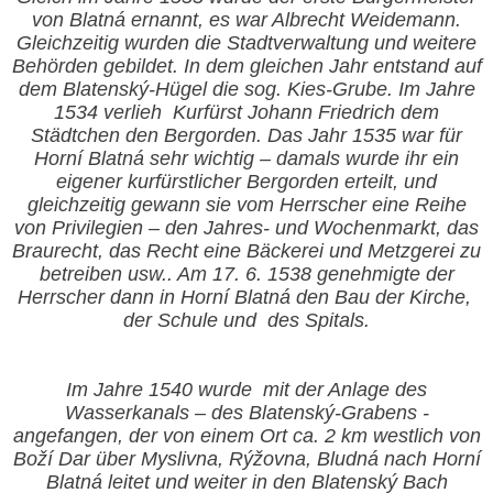
von Blatná ernannt, es war Albrecht Weidemann.
Gleichzeitig wurden die Stadtverwaltung und weitere
Behörden gebildet. In dem gleichen Jahr entstand auf
dem Blatenský-Hügel die sog. Kies-Grube. Im Jahre
1534 verlieh
Kurfürst Johann Friedrich dem
Städtchen den Bergorden. Das Jahr 1535 war für
Horní Blatná sehr wichtig – damals wurde ihr ein
eigener kurfürstlicher Bergorden erteilt, und
gleichzeitig gewann sie vom Herrscher eine Reihe
von Privilegien – den Jahres- und Wochenmarkt, das
Braurecht, das Recht eine Bäckerei und Metzgerei zu
betreiben usw.. Am 17. 6. 1538 genehmigte der
Herrscher dann in Horní Blatná den Bau der Kirche,
der Schule und
des Spitals.
Im Jahre
1540 wurde
mit der Anlage des
Wasserkanals – des Blatenský-Grabens -
angefangen, der von einem Ort ca. 2 km westlich von
Boží Dar über Myslivna, Rýžovna, Bludná nach Horní
Blatná leitet und weiter in den Blatenský Bach