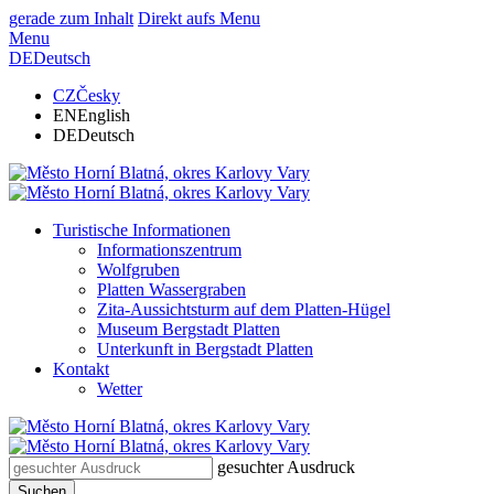
gerade zum Inhalt
Direkt aufs Menu
Menu
DE
Deutsch
CZ
Česky
EN
English
DE
Deutsch
Turistische Informationen
Informationszentrum
Wolfgruben
Platten Wassergraben
Zita-Aussichtsturm auf dem Platten-Hügel
Museum Bergstadt Platten
Unterkunft in Bergstadt Platten
Kontakt
Wetter
gesuchter Ausdruck
Suchen