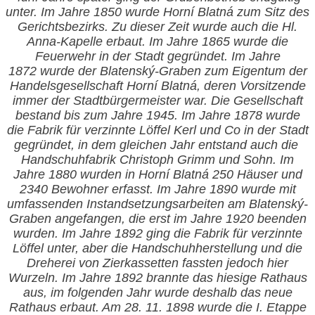
unter. Im Jahre 1850 wurde Horní Blatná zum Sitz des
Gerichtsbezirks. Zu dieser Zeit wurde auch die Hl.
Anna-Kapelle erbaut. Im Jahre 1865 wurde die
Feuerwehr in der Stadt gegründet. Im Jahre
1872 wurde der Blatenský-Graben zum Eigentum der
Handelsgesellschaft Horní Blatná, deren Vorsitzende
immer der Stadtbürgermeister war. Die Gesellschaft
bestand bis zum Jahre 1945. Im Jahre 1878 wurde
die Fabrik für verzinnte Löffel Kerl und Co in der Stadt
gegründet, in dem gleichen Jahr entstand auch die
Handschuhfabrik Christoph Grimm und Sohn. Im
Jahre 1880 wurden in Horní Blatná 250 Häuser und
2340 Bewohner erfasst. Im Jahre 1890 wurde mit
umfassenden Instandsetzungsarbeiten am Blatenský-
Graben angefangen, die erst im Jahre 1920 beenden
wurden. Im Jahre 1892 ging die Fabrik für verzinnte
Löffel unter, aber die Handschuhherstellung und die
Dreherei von Zierkassetten fassten jedoch hier
Wurzeln. Im Jahre 1892 brannte das hiesige Rathaus
aus, im folgenden Jahr wurde deshalb das neue
Rathaus erbaut. Am 28. 11. 1898 wurde die I. Etappe