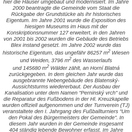
hier die Häuser umgebaut und modernisiert. Im Jahre
2000 beantragte die Gemeinde vom Staat die
Rückgabe der Grundstücke als ihr historisches
Eigentum. Im Jahre 2001 wurde die Exposition des
hiesigen Museums im Haus mit der
Konskriptionsnummer 127 erweitert, in den Jahren
von 2001 bis 2002 wurden die Gebäude des Betriebs
Blex instand gesetzt. Im Jahre 2002 wurde das
2
historische Eigentum, das ungefähr 86257 m
Wiesen
2
und Weiden, 3796 m
des Wasserlaufs
2
und 145680 m
Wälder zählt, an Horní Blatná
zurückgegeben. In dem gleichen Jahr wurde das
ausgebrannte Nebengebäude des Blatenský-
Aussichtsturms wiedererbaut. Der Ausbau der
Kanalisation unter dem Namen "Perninský vrch" und
die Reparatur des Fußbodens in der Hl. Kreuzkapelle
wurden offiziell aufgenommen und der Turnverein (TJ)
veranstaltete den I. Jahrgang des Fußballturniers "Um
den Pokal des Bürgermeisters der Gemeinde". In
diesem Jahr wurden in der Gemeinde insgesamt
404 ständig lebende Bewohner erfasst. Im Jahre