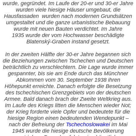
wurde, gegründet. Im Laufe der 20-er und 30-er Jahre
wurden viele hiesige Häuser umgebaut, die
Hausfassaden
wurden nach modernen Grundsätzen
umgestaltet und die ganze urbanistische Bebauung
wurde mit neuen Bauten verdichtet. Im Jahre
1935 wurde der vom Hochwasser beschädigte
Blatenský-Graben instand gesetzt.
In der zweiten Hälfte der
30-er Jahre begannen sich
die Beziehungen zwischen Tschechen und Deutschen
beträchtlich zu verschlechtern. Die Lage wurde immer
gespannter, bis sie am Ende durch das Münchner
Abkommen vom 30. September 1938 ihren
Höhepunkt erreichte. Danach erfolgte die Besetzung
des tschechischen Grenzgebiets von der deutschen
Armee. Bald danach brach der Zweite Weltkrieg aus.
Im Laufe des Kriegs litten die Menschen wieder Not;
der Krieg forderte viele Opfer und bedeutete für die
hiesige Region einen bedeutenden Wendepunkt –
nach der Befreiung der
Tschechoslowakei
im Mai
1945 wurde die hiesige deutsche Bevölkerung