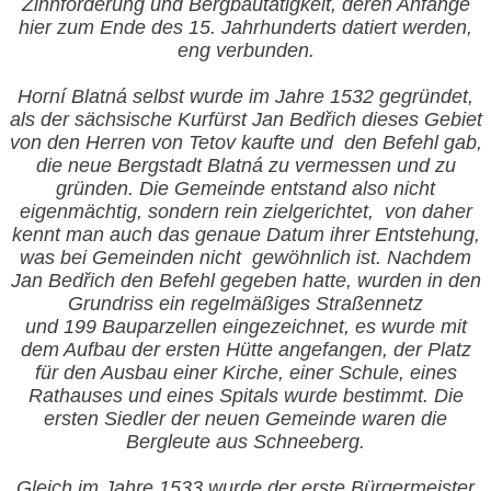
Zinnförderung und Bergbautätigkeit, deren Anfänge
hier zum Ende des 15. Jahrhunderts datiert werden,
eng verbunden.
Horní Blatná selbst wurde im Jahre 1532 gegründet,
als der sächsische Kurfürst Jan Bedřich dieses Gebiet
von den Herren von Tetov kaufte und
den Befehl gab,
die neue Bergstadt Blatná zu vermessen und zu
gründen. Die Gemeinde entstand also nicht
eigenmächtig, sondern rein zielgerichtet,
von daher
kennt man auch das genaue Datum ihrer Entstehung,
was bei Gemeinden nicht
gewöhnlich ist. Nachdem
Jan Bedřich den Befehl gegeben hatte, wurden in den
Grundriss ein regelmäßiges Straßennetz
und 199 Bauparzellen eingezeichnet, es wurde mit
dem Aufbau der ersten Hütte angefangen, der Platz
für den Ausbau einer Kirche, einer Schule, eines
Rathauses und eines Spitals wurde bestimmt. Die
ersten Siedler der neuen Gemeinde waren die
Bergleute aus Schneeberg.
Gleich im Jahre
1533 wurde der erste Bürgermeister