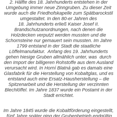
2. Hälfte des 18. Jahrhunderts entstehen in der
Umgebung immer neue Zinngruben. Zu dieser Zeit
wurde auch die Friedhofskapelle zum Spätbarockstil
umgestaltet. In den 80-er Jahren des
18. Jahrhunderts erließ Kaiser Josef II.
Brandschutzanordnungen, nach denen die
Holzdecken verputzt werden mussten und die
Schornsteine nur gemauert sein mussten. Im Jahre
1799 entstand in der Stadt die staatliche
Löffelmanufaktur.
Anfang des 19. Jahrhunderts
gehen hiesige Gruben allmählich unter, was
durch
den Import der billigeren Rohstoffe aus dem Ausland
verursacht wird. In Horní Blatná gab es damals eine
Glasfabrik für die Herstellung von Kobaltglas, und es
entstand auch eine Ersatz-Hausherstellung – die
Spitzenarbeit und die Herstellung der verzinnten
Blechlöffel. Im Jahre 1837 wurde ein Postamt in der
Stadt errichtet.
Im Jahre
1845 wurde die Kobaltförderung eingestellt,
fünf Jahre später ging der Grubenbetrieb endgültig