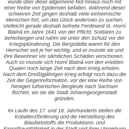
wurde über diese allgemeine Not hinaus noch mit
einer Reihe von Epidemien befallen. Während dieser
schweren Zeit gingen deshalb viele einheimische
Menschen fort, um das Glück anderswo zu suchen.
Vielleicht gerade deshalb befreite Ferdinand III. Horní
Blatná im Jahre 1641 von der Pflicht, Soldaten zu
beherbergen und nahm sie unter den Schutz vor der
Kriegsplünderung. Die Bergstädte waren für den
Herrscher seit je her wichtig, und er musste sie und
ihre Bewohner vor sämtlichen Schäden verschonen.
Auch so musste sich Horní Blatná von den erlebten
Qualen noch lange Zeit nach dem Krieg erholen.
Nach dem Dreißigjährigen Krieg erfolgt noch dazu die
Zeit der Gegenreformation, vor der eine Reihe von
hiesigen lutherischen Bergleute nach Sachsen
flüchtet, wo sie die Stadt Johanngeorgenstadt
gründen.
Im Laufe des 1
7. und 18. Jahrhunderts stellen die
Kobalterzförderung und die Herstellung des
Blaufarbstoffs die Produktions- und
Exporthaupttätigkeit in der Stadt und ihrer Umgebung